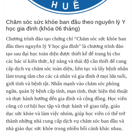
Chăm sóc sức khỏe ban đầu theo nguyên lý Y
học gia đình (khóa 06 tháng)
Chương trình đào tạo
chứng chỉ “Chăm sóc sức khỏe ban
đầu theo nguyên lý
Y học gia đình
”
là chương trình
đào
tạo
sau đại học toàn diện được thiết kế để trang bị cho
các bác sĩ kiến ​​thức, kỹ năng và thái độ cần thiết để cung
cấp dịch vụ chăm sóc toàn diện, liên tục và lấy bệnh nhân
làm trung tâm cho các cá nhân và gia đình ở mọi lứa tuổi,
giới tính và bệnh tật. Nhấn mạnh vào chăm sóc phòng
ngừa, quản lý bệnh
cấp tính,
m
ạ
n tính
, thực hiện thủ thuật
và thực hành hướng đến
gia đình và
cộng đồng
. H
ọc
viên
cũng có
cơ hội
học tập và thực hành
về giao tiếp, giáo
dục sức khỏe và làm việc nhóm,
giúp học viên
có thể trở
thành những nhà cung cấp dịch vụ chăm sóc
ban đầu
và
n
hà giáo dục
sức khỏe trong nhiều bối cảnh khác nhau.