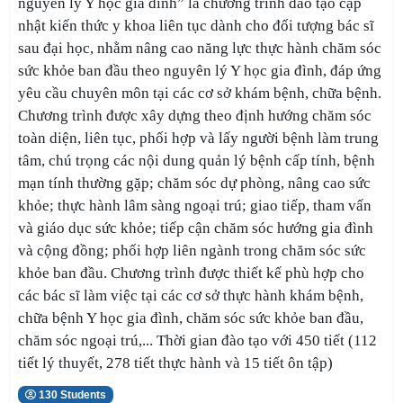
nguyên lý Y học gia đình” là chương trình đào tạo cập
nhật kiến thức y khoa liên tục dành cho đối tượng bác sĩ
sau đại học,
nhằm nâng cao năng lực thực hành chăm sóc
sức khỏe ban đầu theo nguyên lý Y học gia đình, đáp ứng
yêu cầu chuyên môn tại các cơ sở khám bệnh, chữa bệnh.
Chương trình được xây dựng theo định hướng chăm sóc
toàn diện, liên tục, phối hợp và lấy người bệnh làm trung
tâm, chú trọng các nội dung quản lý bệnh cấp tính, bệnh
mạn tính thường gặp; chăm sóc dự phòng, nâng cao sức
khỏe; thực hành lâm sàng ngoại trú; giao tiếp, tham vấn
và giáo dục sức khỏe; tiếp cận chăm sóc hướng gia đình
và cộng đồng; phối hợp liên ngành trong chăm sóc sức
khỏe ban đầu. Chương trình được thiết kế phù hợp cho
các bác sĩ làm việc tại các cơ sở thực hành khám bệnh,
chữa bệnh Y học gia đình, chăm sóc sức khỏe ban đầu,
chăm sóc ngoại trú,..
. Thời gian đào tạo với 450 tiết (112
tiết lý thuyết, 278 tiết thực hành và 15 tiết ôn tập)
130 Students